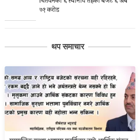
चितवनका ६ स्थानीय तहको बजेट ६ अर्ब
७१ करोड
थप समाचार