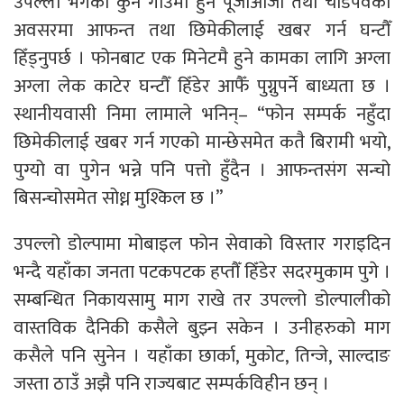
उपल्लो भेगका कुनै गाउँमा हुने पूजाआजा तथा चाडपर्वको
अवसरमा आफन्त तथा छिमेकीलाई खबर गर्न घन्टौँ
हिँड्नुपर्छ । फोनबाट एक मिनेटमै हुने कामका लागि अग्ला
अग्ला लेक काटेर घन्टौँ हिँडेर आफैँ पुग्नुपर्ने बाध्यता छ ।
स्थानीयवासी निमा लामाले भनिन्– “फोन सम्पर्क नहुँदा
छिमेकीलाई खबर गर्न गएको मान्छेसमेत कतै बिरामी भयो,
पुग्यो वा पुगेन भन्ने पनि पत्तो हुँदैन । आफन्तसंग सन्चो
बिसन्चोसमेत सोध्न मुश्किल छ ।”
उपल्लो डोल्पामा मोबाइल फोन सेवाको विस्तार गराइदिन
भन्दै यहाँका जनता पटकपटक हप्तौँ हिँडेर सदरमुकाम पुगे ।
सम्बन्धित निकायसामु माग राखे तर उपल्लो डोल्पालीको
वास्तविक दैनिकी कसैले बुझ्न सकेन । उनीहरुको माग
कसैले पनि सुनेन । यहाँका छार्का, मुकोट, तिन्जे, साल्दाङ
जस्ता ठाउँ अझै पनि राज्यबाट सम्पर्कविहीन छन् ।