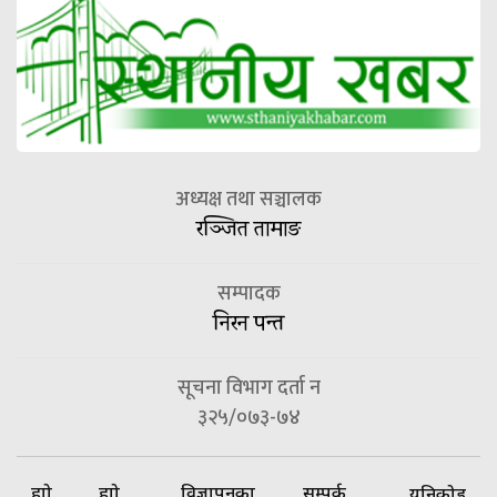
अध्यक्ष तथा सञ्चालक
रञ्जित तामाङ
सम्पादक
निरन पन्त
सूचना विभाग दर्ता न
३२५/०७३-७४
हाम्रो
हाम्रो
विज्ञापनका
सम्पर्क
यूनिकोड