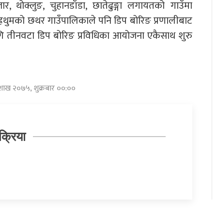
, थोक्लुङ, चुहानडाँडा, छातेढुङ्गा लगायतको गाउँमा
रथुमको छथर गाउँपालिकाले पनि डिप बोरिङ प्रणालीबाट
ागि तीनवटा डिप बोरिङ प्रविधिका आयोजना एकैसाथ शुरु
ैशाख २०७५, शुक्रबार ००:००
क्रिया