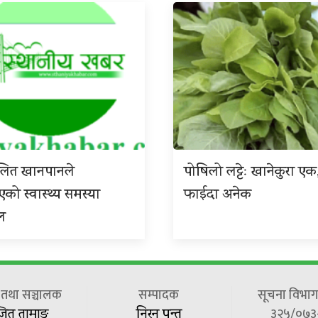
ुलित खानपानले
पोषिलो लट्टेः खानेकुरा एक
ाएको स्वास्थ्य समस्या
फाईदा अनेक
ल
ष तथा सञ्चालक
सम्पादक
सूचना विभाग 
३२५/०७३
जित तामाङ
निरन पन्त