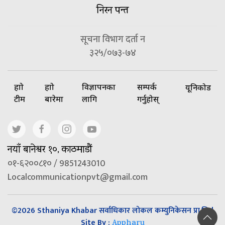
निरन पन्त
सूचना विभाग दर्ता न
३२५/०७३-७४
हाम्रो
हाम्रो
विज्ञापनका
सम्पर्क
यूनिकोड
टीम
बारेमा
लागि
गर्नुहोस्
नयाँ बानेश्वर १०, काठमाडौं
०१-६२००८१० / 9851243010
Localcommunicationpvt@gmail.com
©2026 Sthaniya Khabar सर्वाधिकार लोकल कम्युनिकेसन प्रा.लि |
Site By :
Appharu