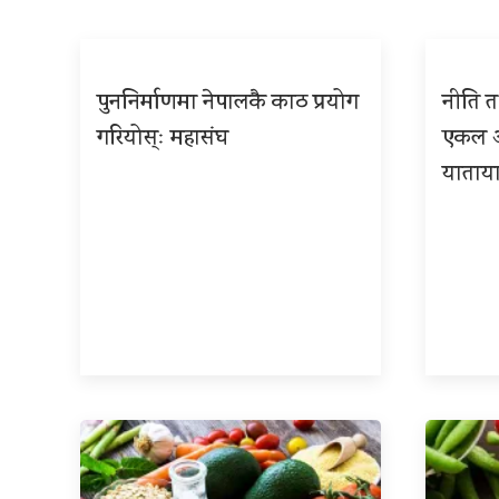
पुननिर्माणमा नेपालकै काठ प्रयोग
नीति तथ
गरियोस्ः महासंघ
एकल अध
याताया