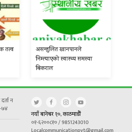
िक तत्व
असन्तुलित खानपानले
निम्त्याएको स्वास्थ्य समस्या
बिकराल
दर्ता न
-७४
नयाँ बानेश्वर १०, काठमाडौं
०१-६२००८१० / 9851243010
Localcommunicationpvt@gmail.com