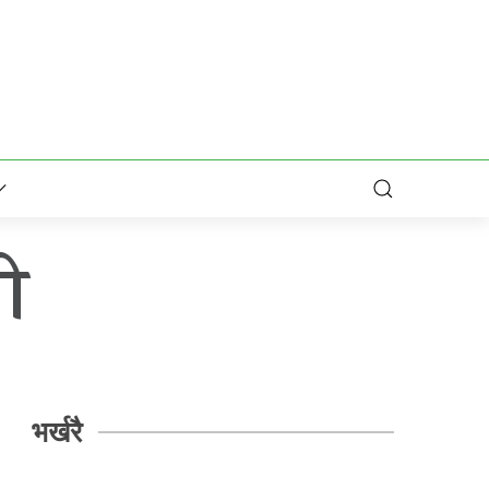
ी
भर्खरै