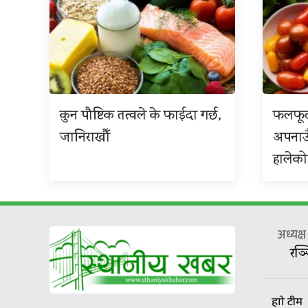
कुन पौष्टिक तत्वले के फाईदा गर्छ,
फलफूल
जानिराखौँ
अपनाउ
हालेको
अध्यक्
रञ्
हाम्रो टीम