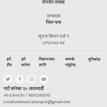
रञ्जित तामाङ
सम्पादक
निरन पन्त
सूचना विभाग दर्ता न
३२५/०७३-७४
हाम्रो
हाम्रो
विज्ञापनका
सम्पर्क
यूनिकोड
टीम
बारेमा
लागि
गर्नुहोस्
नयाँ बानेश्वर १०, काठमाडौं
०१-६२००८१० / 9851243010
Localcommunicationpvt@gmail.com