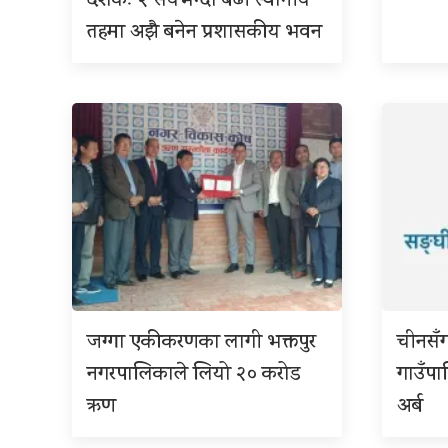
दशकः २ सयभन्दा बढी स्थानीय
तहमा अझै बनेन प्रशासकीय भवन
जग्गा एकीकरणका लागी भक्तपुर
चीनसँ
नगरपालिकाले लियो २० करोड
गाउँप
ऋण
अर्ब