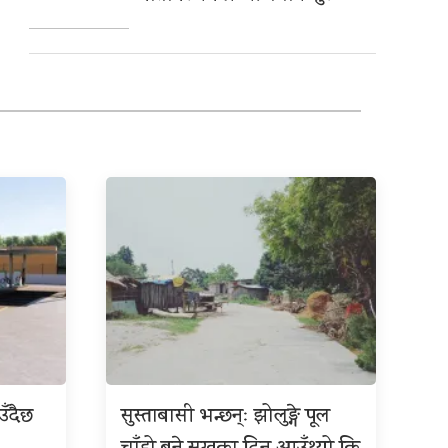
उँदैछ
सुस्ताबासी भन्छन्ः झोलुङ्गे पूल