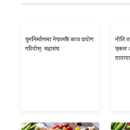
पुननिर्माणमा नेपालकै काठ प्रयोग
नीति तथ
गरियोस्ः महासंघ
एकल अध
याताया