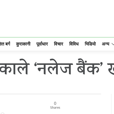
षित बर्ग
कुराकानी
पूर्वाधार
विचार
विविध
भिडियो
अन्य
ले ‘नलेज बैंक’ ख
0
Shares