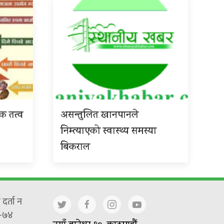
िक तत्व
असन्तुलित खानपानले
निम्त्याएको स्वास्थ्य समस्या
बिकराल
दर्ता न
-७४