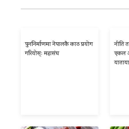
पुननिर्माणमा नेपालकै काठ प्रयोग
नीति तथ
गरियोस्ः महासंघ
एकल अध
याताया