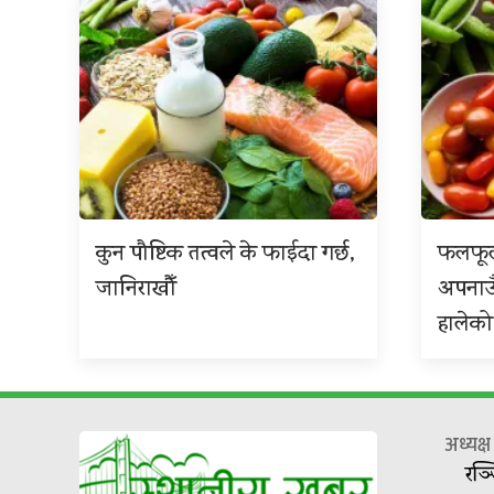
कुन पौष्टिक तत्वले के फाईदा गर्छ,
फलफूल
जानिराखौँ
अपनाउ
हालेको
अध्यक्
रञ्