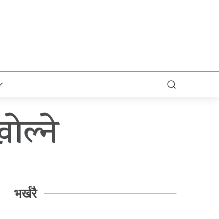
ोल्ने
भर्खरै