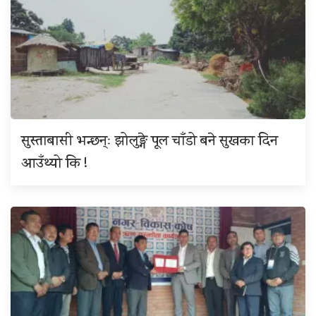
सुस्ताबासी भन्छन्ः झोलुङ्गे पूल चाँडो बने सुखका दिन
आउँथ्यो कि !