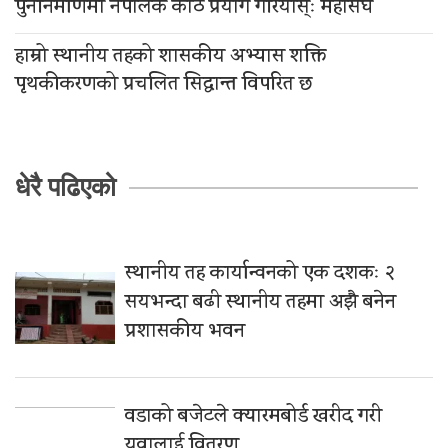
पुननिर्माणमा नेपालकै काठ प्रयोग गरियोस्ः महासंघ
हाम्रो स्थानीय तहको शासकीय अभ्यास शक्ति
पृथकीकरणको प्रचलित सिद्धान्त विपरित छ
धेरै पढिएको
स्थानीय तह कार्यान्वनको एक दशकः २
सयभन्दा बढी स्थानीय तहमा अझै बनेन
प्रशासकीय भवन
वडाको बजेटले क्यारमबोर्ड खरीद गरी
युवालाई वितरण