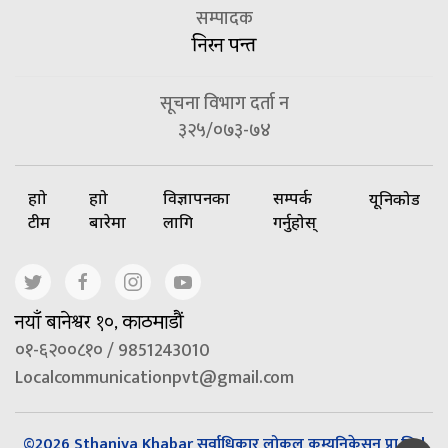
सम्पादक
निरन पन्त
सूचना विभाग दर्ता न
३२५/०७३-७४
हाम्रो
हाम्रो
विज्ञापनका
सम्पर्क
यूनिकोड
टीम
बारेमा
लागि
गर्नुहोस्
नयाँ बानेश्वर १०, काठमाडौं
०१-६२००८१० / 9851243010
Localcommunicationpvt@gmail.com
©2026 Sthaniya Khabar सर्वाधिकार लोकल कम्युनिकेसन प्रा.लि |