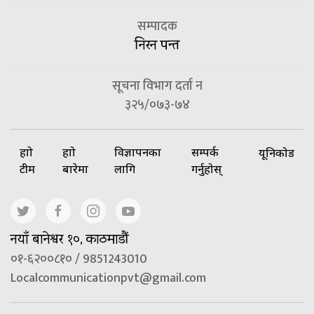
सम्पादक
निरन पन्त
सूचना विभाग दर्ता न
३२५/०७३-७४
हाम्रो
हाम्रो
विज्ञापनका
सम्पर्क
यूनिकोड
टीम
बारेमा
लागि
गर्नुहोस्
नयाँ बानेश्वर १०, काठमाडौं
०१-६२००८१० / 9851243010
Localcommunicationpvt@gmail.com