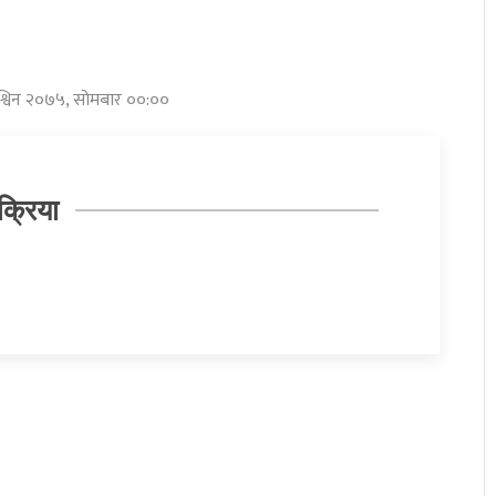
श्विन २०७५, सोमबार ००:००
क्रिया