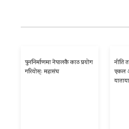
पुननिर्माणमा नेपालकै काठ प्रयोग
नीति तथ
गरियोस्ः महासंघ
एकल अध
याताया