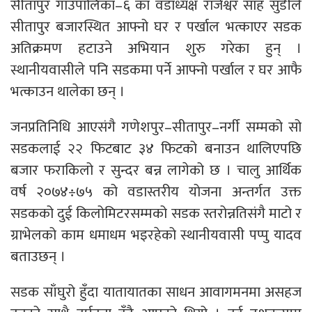
सीतापुर गाउँपालिका–६ का वडाध्यक्ष राजेश्वर साह सुडीले
सीतापुर बजारस्थित आफ्नो घर र पर्खाल भत्काएर सडक
अतिक्रमण हटाउने अभियान शुरु गरेका हुन् ।
स्थानीयवासीले पनि सडकमा पर्ने आफ्नो पर्खाल र घर आफै
भत्काउन थालेका छन् ।
जनप्रतिनिधि आएसंगै गणेशपुर–सीतापुर–नर्गी सम्मको सो
सडकलाई २२ फिटबाट ३४ फिटको बनाउन थालिएपछि
बजार फराकिलो र सुन्दर बन्न लागेको छ । चालु आर्थिक
वर्ष २०७४÷७५ को वडास्तरीय योजना अन्तर्गत उक्त
सडकको दुई किलोमिटरसम्मको सडक स्तरोन्नतिसंगै माटो र
ग्राभेलको काम धमाधम भइरहेको स्थानीयवासी पप्पु यादव
बताउछन् ।
सडक साँघुरो हुँदा यातायातका साधन आवागमनमा असहज