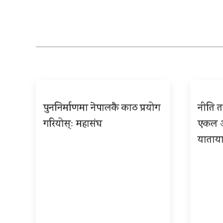
पुननिर्माणमा नेपालकै काठ प्रयोग
नीति तथ
गरियोस्ः महासंघ
एकल अध
याताया