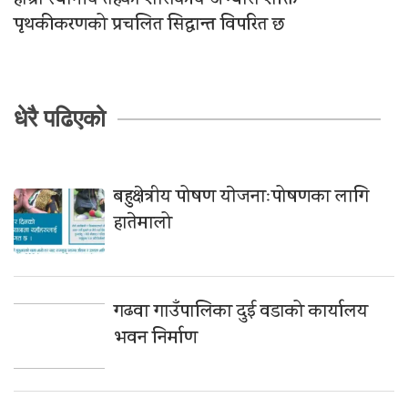
हाम्रो स्थानीय तहको शासकीय अभ्यास शक्ति
पृथकीकरणको प्रचलित सिद्धान्त विपरित छ
धेरै पढिएको
बहुक्षेत्रीय पोषण याेजनाःपोषणका लागि
हातेमालो
गढवा गाउँपालिका दुई वडाको कार्यालय
भवन निर्माण