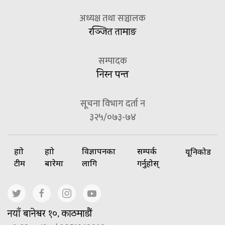
अध्यक्ष तथा सञ्चालक
रञ्जित तामाङ
सम्पादक
निरन पन्त
सूचना विभाग दर्ता न
३२५/०७३-७४
हाम्रो
हाम्रो
विज्ञापनका
सम्पर्क
यूनिकोड
टीम
बारेमा
लागि
गर्नुहोस्
नयाँ बानेश्वर १०, काठमाडौं