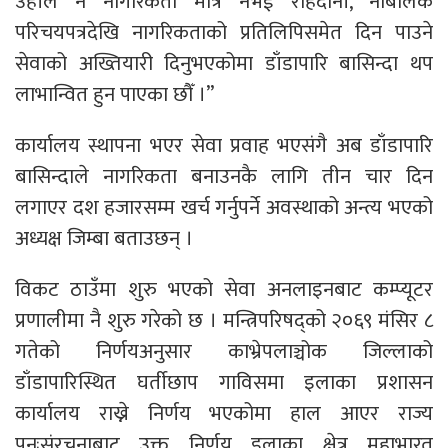
उहाँले नै नागरिकता मात्रै नभई राहदानी, नाबालक
परिचयपत्रदेखि नागरिकताको प्रतिलिपिसमेत दिन पाउने
सेवाको अख्तियारी दिनुभएकोमा डाँडापारि बासिन्दा थप
लाभान्वित हुन पाएका छौँ ।”
कार्यालय स्थापना भएर सेवा प्रवाह भएसंगै अब डाँडापारि
बासिन्दाले नागरिकता बनाउनकै लागि तीन चार दिन
लगाएर दश हजारसम्म खर्च गर्नुपर्ने अवस्थाको अन्त्य भएको
अध्यक्ष जिम्बा बताउछन् ।
विकट ठाउँमा शुरु भएको सेवा अनलाइनबाट कम्प्यूटर
प्रणालीमा नै शुरु गरेको छ । मन्त्रिपरिषद्को २०६९ मंसिर ८
गतेको निर्णयअनुसार काभ्रेपलाञ्चोक जिल्लाको
डाँडापारिस्थित घर्तीछाप गाविसमा इलाका प्रशासन
कार्यालय राख्ने निर्णय भएकोमा हाल आएर राज्य
पुनःसंरचनाबाट उक्त निर्णय इलाका क्षेत्र महाभारत