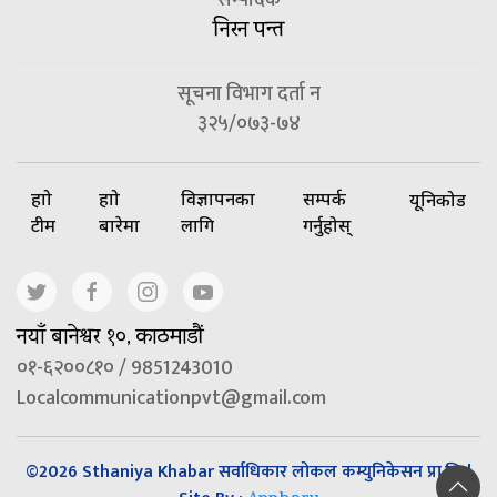
सम्पादक
निरन पन्त
सूचना विभाग दर्ता न
३२५/०७३-७४
हाम्रो
हाम्रो
विज्ञापनका
सम्पर्क
यूनिकोड
टीम
बारेमा
लागि
गर्नुहोस्
नयाँ बानेश्वर १०, काठमाडौं
०१-६२००८१० / 9851243010
Localcommunicationpvt@gmail.com
©2026 Sthaniya Khabar सर्वाधिकार लोकल कम्युनिकेसन प्रा.लि |