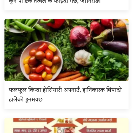
कुन पौष्टिक तत्वले के फाईदा गर्छ, जानिराखौँ
फलफूल किन्दा होसियारी अपनाउँ, हानिकारक बिषादी
हालेको हुनसक्छ