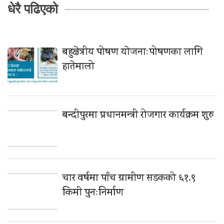
धेरै पढिएको
बहुक्षेत्रीय पोषण याेजनाःपोषणका लागि
हातेमालो
बन्दीपुरमा प्रधानमन्त्री रोजगार कार्यक्रम शुरु
चार वर्षमा पाँच ग्रामीण सडकको ६१.९
किमी पुनःनिर्माण