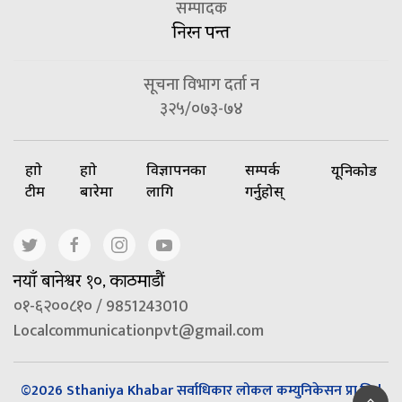
सम्पादक
निरन पन्त
सूचना विभाग दर्ता न
३२५/०७३-७४
हाम्रो
हाम्रो
विज्ञापनका
सम्पर्क
यूनिकोड
टीम
बारेमा
लागि
गर्नुहोस्
नयाँ बानेश्वर १०, काठमाडौं
०१-६२००८१० / 9851243010
Localcommunicationpvt@gmail.com
©2026 Sthaniya Khabar सर्वाधिकार लोकल कम्युनिकेसन प्रा.लि |