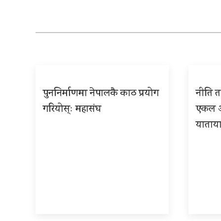
पुननिर्माणमा नेपालकै काठ प्रयोग
नीति तथ
गरियोस्ः महासंघ
एकल अध
याताया