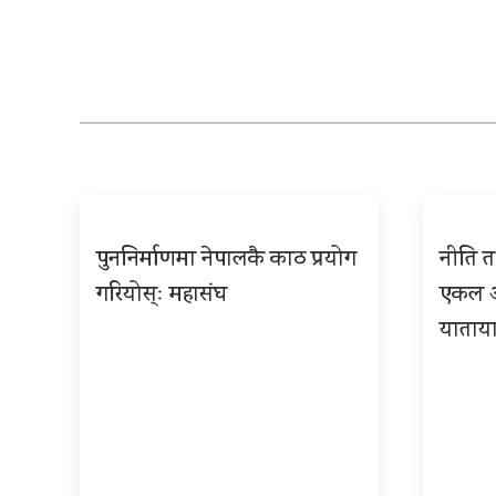
पुननिर्माणमा नेपालकै काठ प्रयोग
नीति तथ
गरियोस्ः महासंघ
एकल अध
याताया