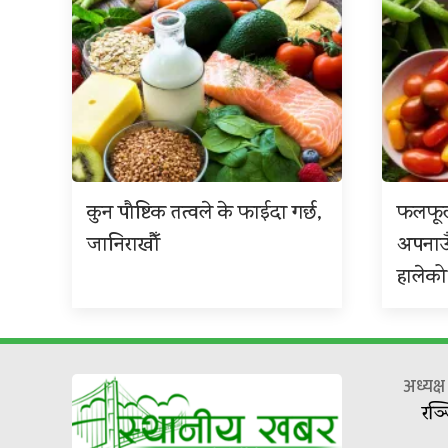
कुन पौष्टिक तत्वले के फाईदा गर्छ,
फलफूल
जानिराखौँ
अपनाउ
हालेको
अध्यक्
रञ्