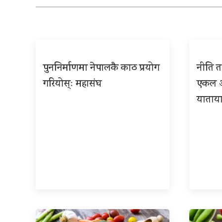
पुननिर्माणमा नेपालकै काठ प्रयोग
नीति तथ
गरियोस्ः महासंघ
एकल अध
याताया