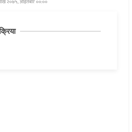
बैशाख २०७५, आइतबार ००:००
क्रिया