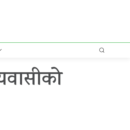
नीयवासीको