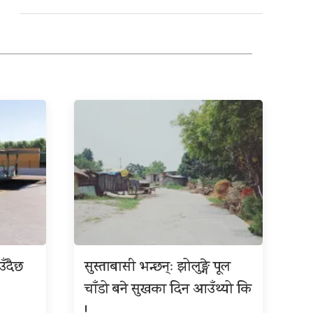
उँदैछ
सुस्ताबासी भन्छन्ः झोलुङ्गे पूल
चाँडो बने सुखका दिन आउँथ्यो कि
!