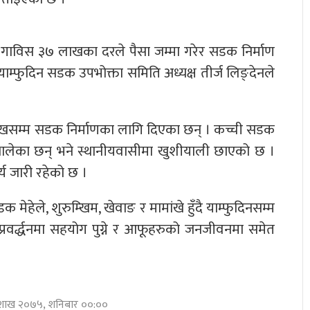
ि गाविस ३७ लाखका दरले पैसा जम्मा गरेर सडक निर्माण
ङ याम्फुदिन सडक उपभोक्ता समिति अध्यक्ष तीर्ज लिङ्देनले
ाखसम्म सडक निर्माणका लागि दिएका छन् । कच्ची सडक
न थालेका छन् भने स्थानीयवासीमा खुशीयाली छाएको छ ।
्य जारी रहेको छ ।
ेहेले, शुरुम्खिम, खेवाङ र मामांखे हुँदै याम्फुदिनसम्म
 प्रवर्द्धनमा सहयोग पुग्ने र आफूहरुको जनजीवनमा समेत
बैशाख २०७५, शनिबार ००:००