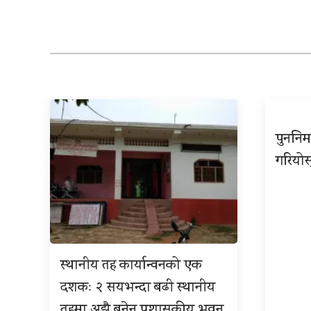
पुननिर
गरियोस
स्थानीय तह कार्यान्वनको एक
दशकः २ सयभन्दा बढी स्थानीय
तहमा अझै बनेन प्रशासकीय भवन