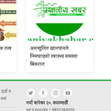
िक तत्व
असन्तुलित खानपानले
निम्त्याएको स्वास्थ्य समस्या
बिकराल
दर्ता न
-७४
नयाँ बानेश्वर १०, काठमाडौं
०१-६२००८१० / 9851243010