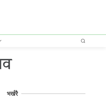
ाव
भर्खरै