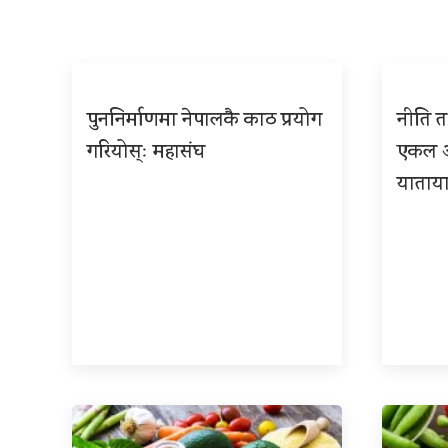
पुननिर्माणमा नेपालकै काठ प्रयोग
नीति तथ
गरियोस्ः महासंघ
एकल अध
याताया