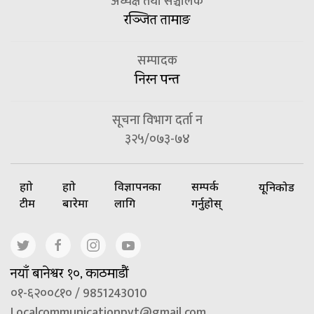
अध्यक्ष तथा सञ्चालक
रञ्जित तामाङ
सम्पादक
निरन पन्त
सूचना विभाग दर्ता न
३२५/०७३-७४
हाम्रो
हाम्रो
विज्ञापनका
सम्पर्क
यूनिकोड
टीम
बारेमा
लागि
गर्नुहोस्
नयाँ बानेश्वर १०, काठमाडौं
०१-६२००८१० / 9851243010
Localcommunicationpvt@gmail.com