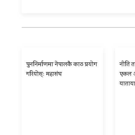
पुननिर्माणमा नेपालकै काठ प्रयोग
नीति तथ
गरियोस्ः महासंघ
एकल अध
याताया