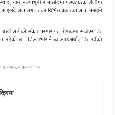
 नेस्याङ, चामे, नारपाभुमी र नासोङमा फरकफरक शैलीमा
आङुमुदे जात्रालगायतका विभिन्न प्रकारका जात्रा मनाइने
र बर्खा लागेको संकेत परम्परागत पोषाकमा सजिएर तिर
्यता रहेको छ । जिल्लाभरि नै ध्वाज्याङअर्थात् तिर पर्वको
बैशाख २०७५, सोमबार ००:००
क्रिया