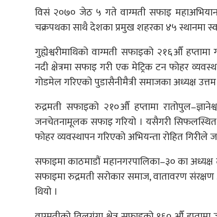
विसं २०७० जेठ ५ गते वाग्मती सफाइ महाअभिया
चक्रपथका साथै देशका प्रमुख शहरका ४५ स्थानमा स्
गुह्येश्वरीमाथिको वाग्मती सफाइको २१६औँ हप्तामा 
नदी क्षेत्रमा सफाइ गरी एक मेट्रिक टन फोहर व्यव
गोडमेल गरिएको पुडासैनीमैत्री समाजका अध्यक्ष उत्तम
रुद्रमती सफाइको २१०औँ हप्तामा रातोपुल–ज्ञानेश
जनचेतनामूलक सफाइ गरियो । यसैगरी सिफलस्थित भण्
फोहर व्यवस्थापन गरिएको अभियन्ता रोहित गिरीले ज
सफाइमा काठमाडौं महानगरपालिका–३० का अध्यक्ष द
सफाइमा रुद्रमती सरोकार समाज, वातावरण संरक्षण अ
थियो ।
वाग्मतीको तिलगंगा क्षेत्र सफाइको १६० औँ हप्ता