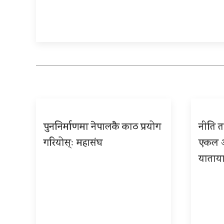
पुननिर्माणमा नेपालकै काठ प्रयोग
नीति तथ
गरियोस्ः महासंघ
एकल अध
याताया