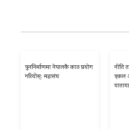
पुननिर्माणमा नेपालकै काठ प्रयोग
नीति तथ
गरियोस्ः महासंघ
एकल अध
याताया