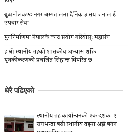
दिएन
बुढानीलकण्ठ नगर अस्पतालमा दैनिक ३ सय जनालाई
उपचार सेवा
पुननिर्माणमा नेपालकै काठ प्रयोग गरियोस्ः महासंघ
हाम्रो स्थानीय तहको शासकीय अभ्यास शक्ति
पृथकीकरणको प्रचलित सिद्धान्त विपरित छ
धेरै पढिएको
स्थानीय तह कार्यान्वनको एक दशकः २
सयभन्दा बढी स्थानीय तहमा अझै बनेन