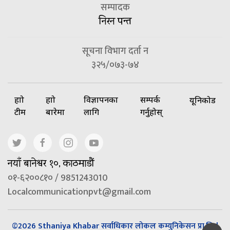
सम्पादक
निरन पन्त
सूचना विभाग दर्ता न
३२५/०७३-७४
हाम्रो
हाम्रो
विज्ञापनका
सम्पर्क
यूनिकोड
टीम
बारेमा
लागि
गर्नुहोस्
नयाँ बानेश्वर १०, काठमाडौं
०१-६२००८१० / 9851243010
Localcommunicationpvt@gmail.com
©2026 Sthaniya Khabar सर्वाधिकार लोकल कम्युनिकेसन प्रा.लि |