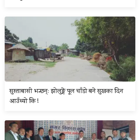
सुस्ताबासी भन्छन्ः झोलुङ्गे पूल चाँडो बने सुखका दिन
आउँथ्यो कि !