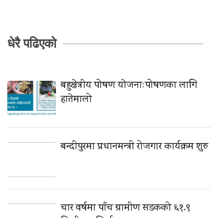
धेरै पढिएको
बहुक्षेत्रीय पोषण याेजनाःपोषणका लागि
हातेमालो
बन्दीपुरमा प्रधानमन्त्री रोजगार कार्यक्रम शुरु
चार वर्षमा पाँच ग्रामीण सडकको ६१.९