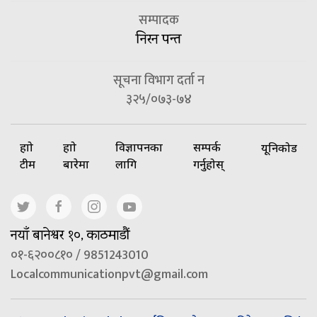
सम्पादक
निरन पन्त
सूचना विभाग दर्ता न
३२५/०७३-७४
हाम्रो
हाम्रो
विज्ञापनका
सम्पर्क
यूनिकोड
टीम
बारेमा
लागि
गर्नुहोस्
नयाँ बानेश्वर १०, काठमाडौं
०१-६२००८१० / 9851243010
Localcommunicationpvt@gmail.com