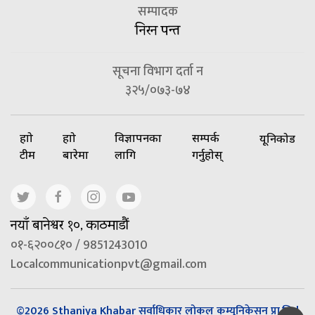
सम्पादक
निरन पन्त
सूचना विभाग दर्ता न
३२५/०७३-७४
हाम्रो
हाम्रो
विज्ञापनका
सम्पर्क
यूनिकोड
टीम
बारेमा
लागि
गर्नुहोस्
नयाँ बानेश्वर १०, काठमाडौं
०१-६२००८१० / 9851243010
Localcommunicationpvt@gmail.com
©2026 Sthaniya Khabar सर्वाधिकार लोकल कम्युनिकेसन प्रा.लि |