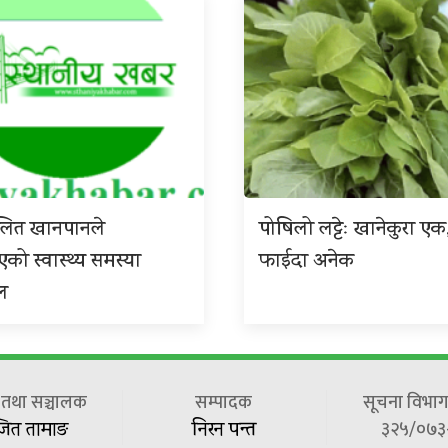
ुलित खानपानले
पोषिलो लट्टेः खानेकुरा एक
ाएको स्वास्थ्य समस्या
फाईदा अनेक
ल
ष तथा सञ्चालक
सम्पादक
सूचना विभाग 
३२५/०७३
जित तामाङ
निरन पन्त