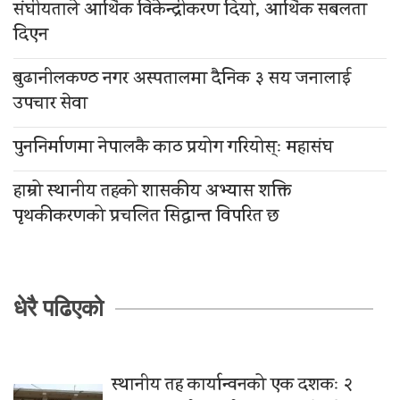
संघीयताले आर्थिक विकेन्द्रीकरण दियो, आर्थिक सबलता
दिएन
बुढानीलकण्ठ नगर अस्पतालमा दैनिक ३ सय जनालाई
उपचार सेवा
पुननिर्माणमा नेपालकै काठ प्रयोग गरियोस्ः महासंघ
हाम्रो स्थानीय तहको शासकीय अभ्यास शक्ति
पृथकीकरणको प्रचलित सिद्धान्त विपरित छ
धेरै पढिएको
स्थानीय तह कार्यान्वनको एक दशकः २