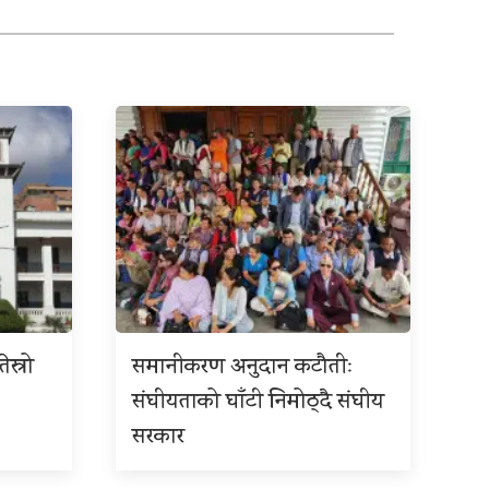
ेस्रो
समानीकरण अनुदान कटौतीः
संघीयताको घाँटी निमोठ्दै संघीय
सरकार