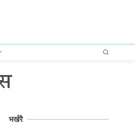
िस
भर्खरै