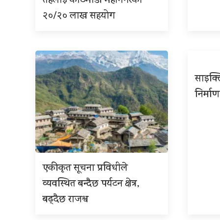
तहलाई काठमाडौं महानगरको
२०/२० लाख सहयोग
साइक्ल
निर्माण
एकीकृत सूचना प्रविधीले
व्यवस्थित बन्दैछ पर्यटन क्षेत्र,
बढ्दैछ राजश्व