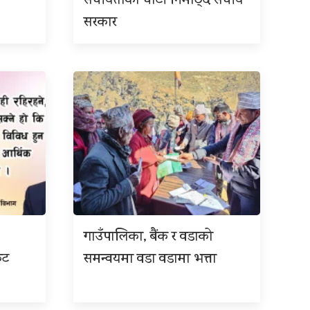
संघीयताको घाँटी निमोठ्दै संघीय
सरकार
गाउँपालिका, बैंक र वडाको
कट
समन्वयमा वडा वडामा भत्ता