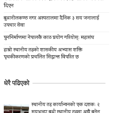
दिएन
बुढानीलकण्ठ नगर अस्पतालमा दैनिक ३ सय जनालाई
उपचार सेवा
पुननिर्माणमा नेपालकै काठ प्रयोग गरियोस्ः महासंघ
हाम्रो स्थानीय तहको शासकीय अभ्यास शक्ति
पृथकीकरणको प्रचलित सिद्धान्त विपरित छ
धेरै पढिएको
स्थानीय तह कार्यान्वनको एक दशकः २
सयभन्दा बढी स्थानीय तहमा अझै बनेन