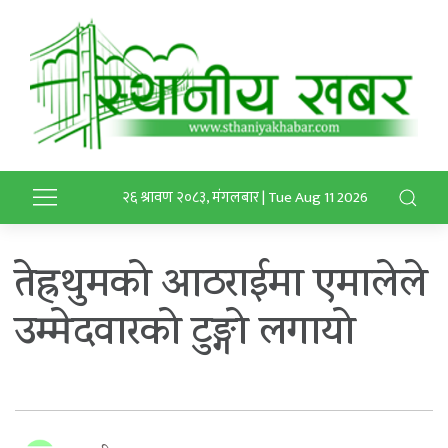
२६ श्रावण २०८३, मंगलबार | Tue Aug 11 2026
तेह्रथुमकाे आठराईमा एमालेले
उम्मेदवारकाे टुङ्गाे लगायाे