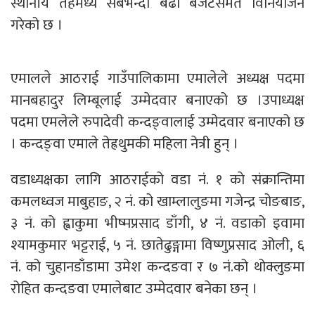
स्थानीय तहमध्ये सबैभन्दा बढी बजेटसमेत विनियोजन
गरेको छ ।
एमालले आठराई गाउँपालिकामा एमालेले अध्यक्ष पदमा
मानबहादुर लिम्बूलाई उम्मेदवार बनाएको छ ।उपाध्यक्ष
पदमा एमलेले रुपादेवी कन्दङ्वालाई उम्मेदवार बनाएको छ
। कन्दङ्वा एमाले तेह्रथुमकी महिला नेत्री हुन् ।
वडाध्यक्षका लागि आठराईको वडा नं. १ काे संक्रान्तिमा
कमलध्वज माबुहाङ, २ नं. को खाम्लालुङमा गजेन्द्र चोङबाङ,
३ नं. को ह्वाकुमा भीष्मप्रसाद डाँगी, ४ नं. वडाको इवामा
श्यामकुमार भट्टराई, ५ नं. छातेढुङ्गामा विष्णुप्रसाद ओली, ६
नं. को चुहानडाँडामा उमेश कन्दङवा र ७ नं.को थोक्लुङमा
रोहित कन्दङवा एमालेबाट उम्मेदवार बनेका छन् ।