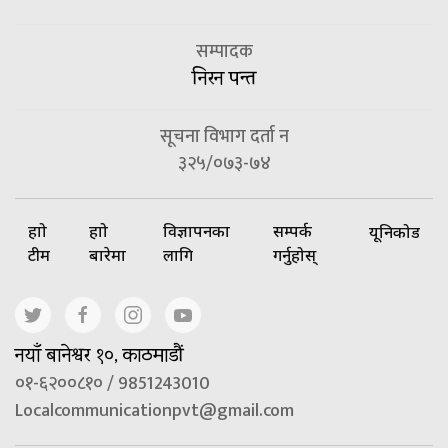
सम्पादक
निरन पन्त
सूचना विभाग दर्ता न
३२५/०७३-७४
हाम्रो
हाम्रो
विज्ञापनका
सम्पर्क
यूनिकोड
टीम
बारेमा
लागि
गर्नुहोस्
नयाँ बानेश्वर १०, काठमाडौं
०१-६२००८१० / 9851243010
Localcommunicationpvt@gmail.com