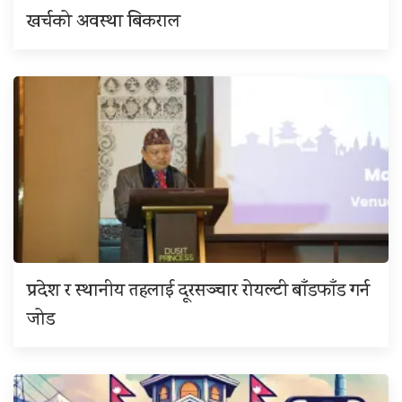
खर्चको अवस्था बिकराल
प्रदेश र स्थानीय तहलाई दूरसञ्चार रोयल्टी बाँडफाँड गर्न
जोड