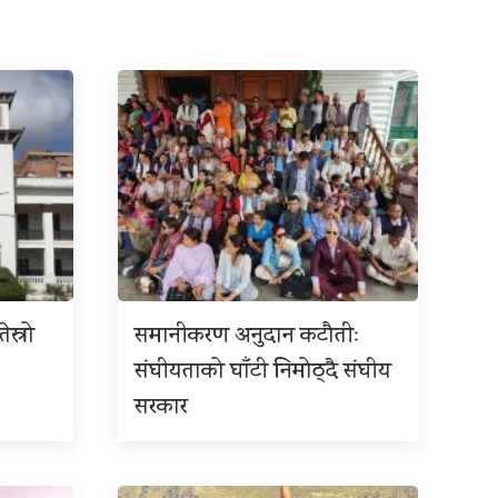
ेस्रो
समानीकरण अनुदान कटौतीः
संघीयताको घाँटी निमोठ्दै संघीय
सरकार