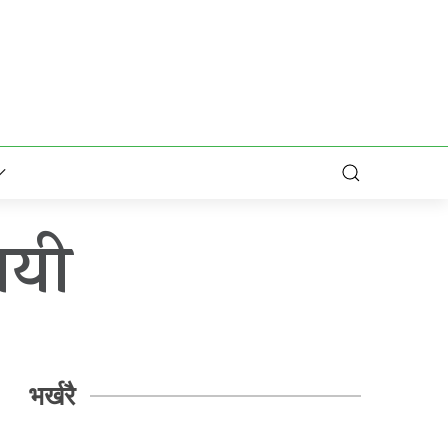
जयी
भर्खरै