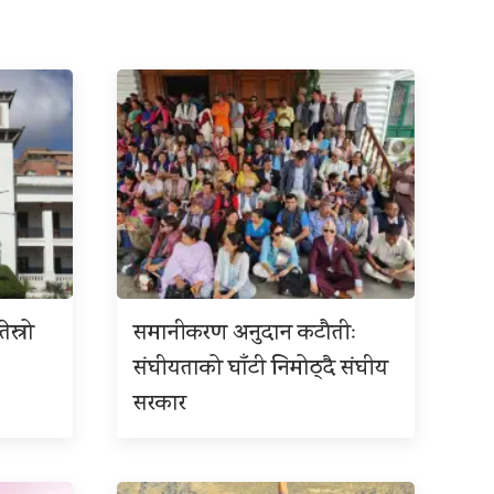
ेस्रो
समानीकरण अनुदान कटौतीः
संघीयताको घाँटी निमोठ्दै संघीय
सरकार