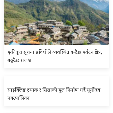
एकीकृत सूचना प्रविधीले व्यवस्थित बन्दैछ पर्यटन क्षेत्र,
बढ्दैछ राजश्व
साइक्लिङ ट्रयाक र सिसाको पुल निर्माण गर्दै सूर्योदय
नगरपालिका