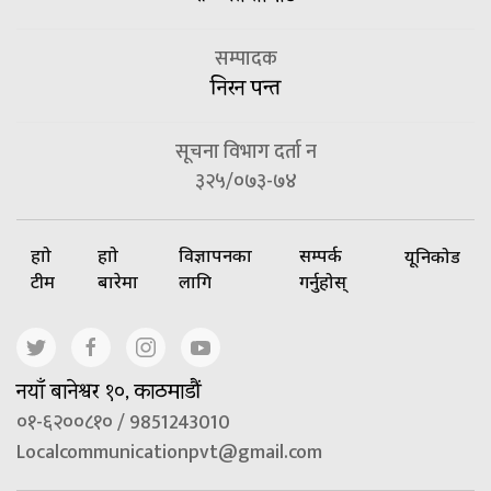
सम्पादक
निरन पन्त
सूचना विभाग दर्ता न
३२५/०७३-७४
हाम्रो
हाम्रो
विज्ञापनका
सम्पर्क
यूनिकोड
टीम
बारेमा
लागि
गर्नुहोस्
नयाँ बानेश्वर १०, काठमाडौं
०१-६२००८१० / 9851243010
Localcommunicationpvt@gmail.com