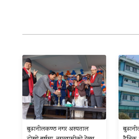
बुढानीलकण्ठ नगर अस्पताल
बुढान