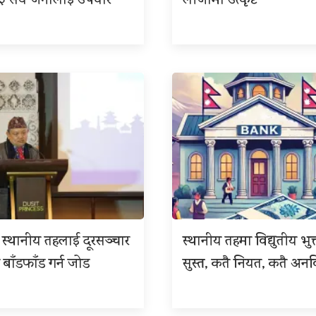
 ३ सय जनालाई उपचार
लीजामा उत्कृष्ट
 र स्थानीय तहलाई दूरसञ्चार
स्थानीय तहमा विद्युतीय भुक
 बाँडफाँड गर्न जोड
सुस्त, कतै नियत, कतै अनवि