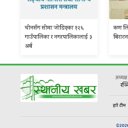
चीनसँग सीमा जोडिएका १२६
ऋण लि
गाउँपालिका र नगरपालिकालाई ३
बिराटनग
अर्ब
अध्यक्
रञ्
हाम्रो टीम
©2026 