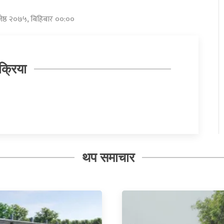
जेष्ठ २०७५, बिहिबार ००:००
क्रिया
थप समाचार