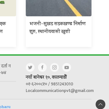
ा एक
भजनी–सुखड सडकखण्ड निर्माण
ाण
शुरु, स्थानीयवासी खुशी
दर्ता न
-७४
नयाँ बानेश्वर १०, काठमाडौं
०१-६२००८१० / 9851243010
Localcommunicationpvt@gmail.com
pharu