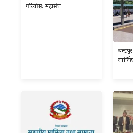
गरियोस्ः महासंघ
चन्द्र
चार्जिङ