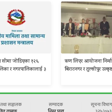
ग सीमा जोडिएका १२६
ऋण लिएर आयोजना निर्म
ालिका र नगरपालिकालाई ३
बिराटनगर र तुल्सीपुर उत्कृष्
ष तथा सञ्चालक
सम्पादक
सूचना विभाग 
३२५/०७३
जित तामाङ
निरन पन्त