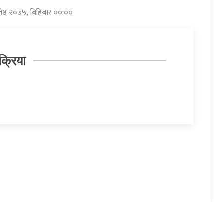
जेष्ठ २०७५, बिहिबार ००:००
क्रिया