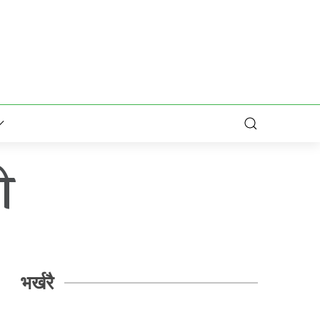
ी
भर्खरै