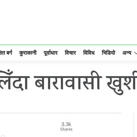
षित बर्ग
कुराकानी
पूर्वाधार
विचार
विविध
भिडियो
अन्य
िँदा बारावासी खुश
3.3k
Shares