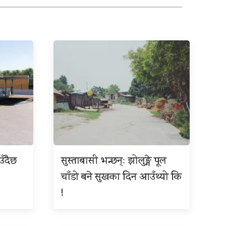
उँदैछ
सुस्ताबासी भन्छन्ः झोलुङ्गे पूल
चाँडो बने सुखका दिन आउँथ्यो कि
!