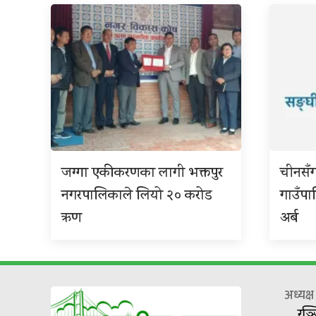
जग्गा एकीकरणका लागी भक्तपुर
चीनसँ
नगरपालिकाले लियो २० करोड
गाउँप
ऋण
अर्ब
अध्यक्
रञ्