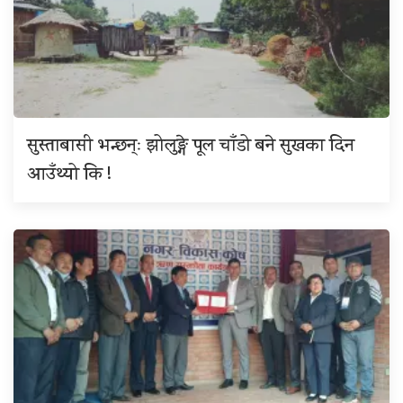
सुस्ताबासी भन्छन्ः झोलुङ्गे पूल चाँडो बने सुखका दिन
आउँथ्यो कि !