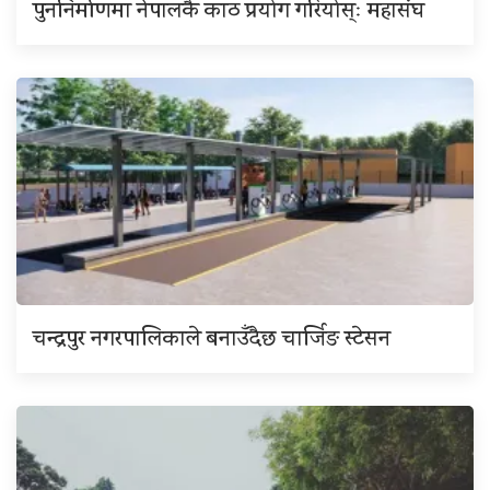
पुननिर्माणमा नेपालकै काठ प्रयोग गरियोस्ः महासंघ
चन्द्रपुर नगरपालिकाले बनाउँदैछ चार्जिङ स्टेसन