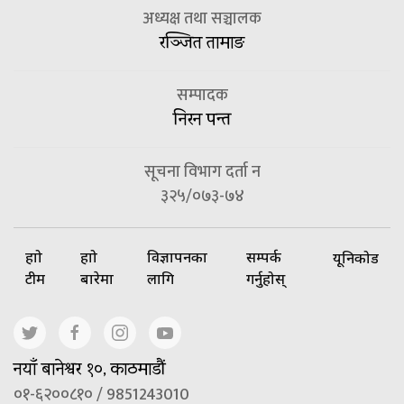
अध्यक्ष तथा सञ्चालक
रञ्जित तामाङ
सम्पादक
निरन पन्त
सूचना विभाग दर्ता न
३२५/०७३-७४
हाम्रो
हाम्रो
विज्ञापनका
सम्पर्क
यूनिकोड
टीम
बारेमा
लागि
गर्नुहोस्
नयाँ बानेश्वर १०, काठमाडौं
०१-६२००८१० / 9851243010