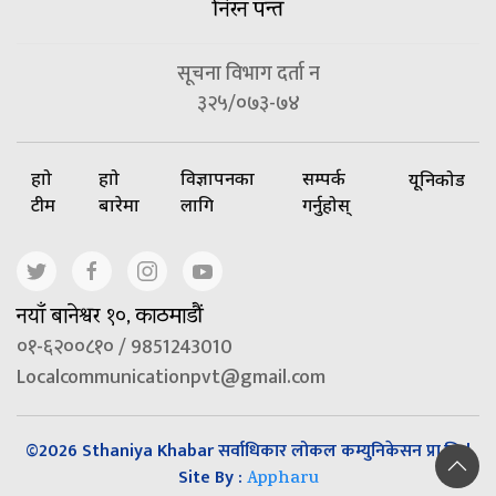
निरन पन्त
सूचना विभाग दर्ता न
३२५/०७३-७४
हाम्रो
हाम्रो
विज्ञापनका
सम्पर्क
यूनिकोड
टीम
बारेमा
लागि
गर्नुहोस्
नयाँ बानेश्वर १०, काठमाडौं
०१-६२००८१० / 9851243010
Localcommunicationpvt@gmail.com
©2026 Sthaniya Khabar सर्वाधिकार लोकल कम्युनिकेसन प्रा.लि |
Site By :
Appharu