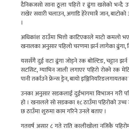
दैनिकजसो साना ठूला पहिरो र ढुंगा खसेको भन्द
राखेर सवारी चलाउन, अगाडि हेरेरमात्रै जान, बाटोको
।
अधिकांश ठाउँमा भित्तो काटिएकाले माटो कमलो भएक
खनालका अनुसार पहिलो चरणमा झर्न लागेका ढुंगा, ढि
यससँगै दुई वटा ढुंगा जोड्ने रक बोल्टिङ, चट्टान झर्न
सटसिट, ग्याभिन जाली लगाएर पहिरो रोक्ने रक मेटिङ
पानी तर्काउने फ्रेन्स ड्रेन, बायो इञ्जिनियरिङलगायतका
उनका अनुसार सडकलाई दुईभागमा विभाजन गरी पहिर
हो । खनालले सो सडकका १८ ठाउँमा पहिरोको उच्च ज
छ ठाउँमा शुरुमा काम गरिने उनले बताए ।
गतवर्ष असार ८ गते राति कालीखोला नजिकै पहिरोमा प्