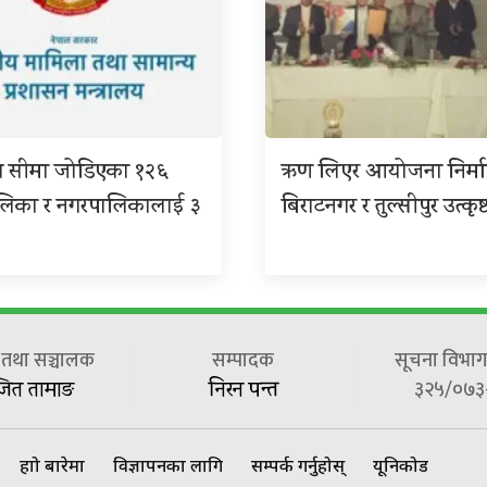
ग सीमा जोडिएका १२६
ऋण लिएर आयोजना निर्म
ालिका र नगरपालिकालाई ३
बिराटनगर र तुल्सीपुर उत्कृष्
ष तथा सञ्चालक
सम्पादक
सूचना विभाग 
३२५/०७३
जित तामाङ
निरन पन्त
हाम्रो बारेमा
विज्ञापनका लागि
सम्पर्क गर्नुहोस्
यूनिकोड