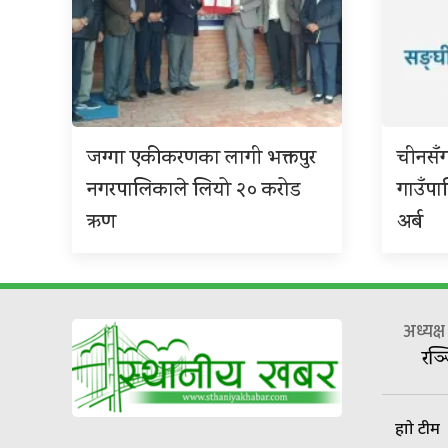
जग्गा एकीकरणका लागी भक्तपुर
चीनसँ
नगरपालिकाले लियो २० करोड
गाउँप
ऋण
अर्ब
अध्यक्
रञ्
हाम्रो टीम