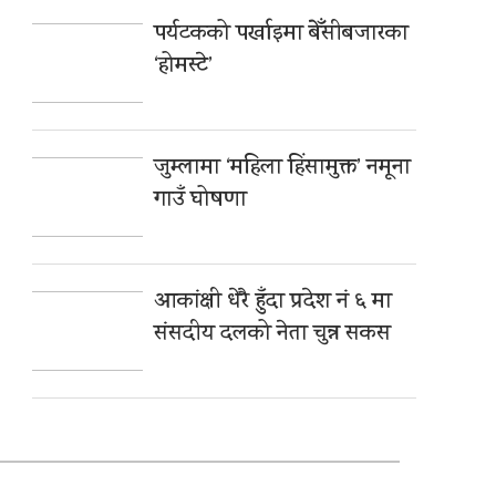
पर्यटकको पर्खाइमा बेँसीबजारका
‘होमस्टे’
जुम्लामा ‘महिला हिंसामुक्त’ नमूना
गाउँ घोषणा
आकांक्षी धेरै हुँदा प्रदेश नं ६ मा
संसदीय दलको नेता चुन्न सकस