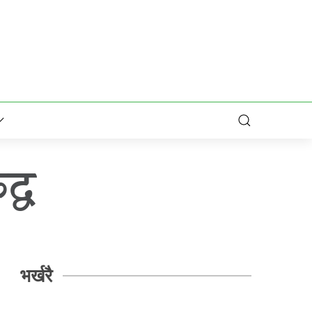
द्ध
भर्खरै