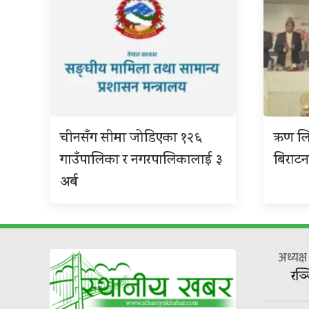
चीनसँग सीमा जोडिएका १२६
ऋण लि
गाउँपालिका र नगरपालिकालाई ३
बिराटनग
अर्ब
अध्यक्
रञ्