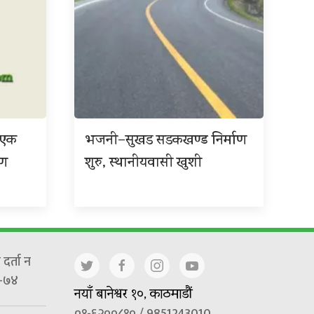
ा एक
भजनी–सुखड सडकखण्ड निर्माण
ाण
शुरु, स्थानीयवासी खुशी
दर्ता न
-७४
नयाँ बानेश्वर १०, काठमाडौं