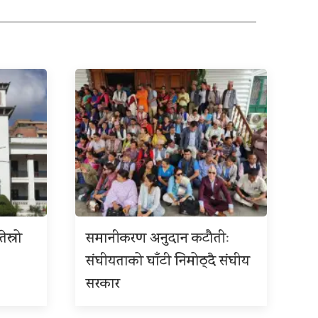
ेस्रो
समानीकरण अनुदान कटौतीः
संघीयताको घाँटी निमोठ्दै संघीय
सरकार