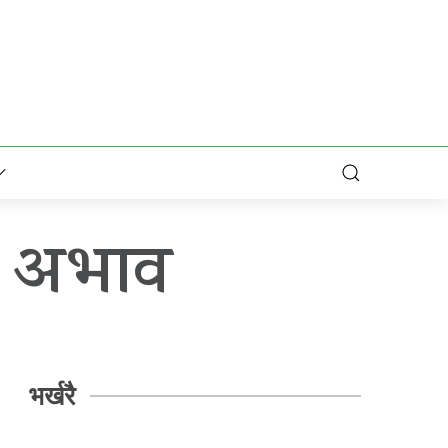
री अभाव
भर्खरै