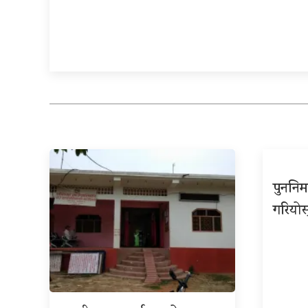
पुननिर
गरियोस