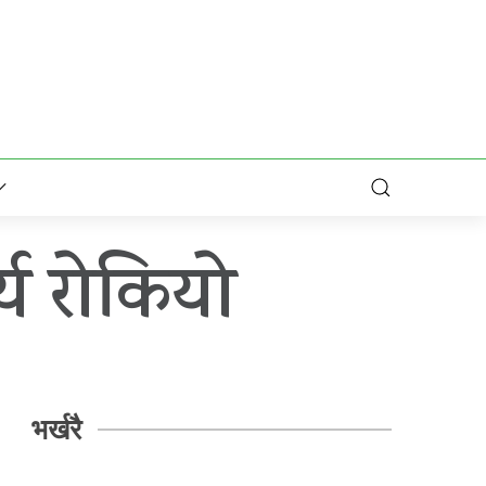
य रोकियो
भर्खरै