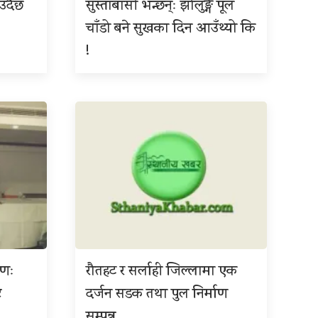
उँदैछ
सुस्ताबासी भन्छन्ः झोलुङ्गे पूल
चाँडो बने सुखका दिन आउँथ्यो कि
!
ाणः
रौतहट र सर्लाही जिल्लामा एक
ट
दर्जन सडक तथा पुल निर्माण
सम्पन्न